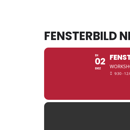
FENSTERBILD 
FENS
DI
02
WORKSHO
DEZ
9:30 - 12